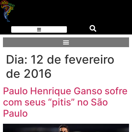
Dia:
12 de fevereiro
de 2016
Paulo Henrique Ganso sofre
com seus “pitis” no São
Paulo