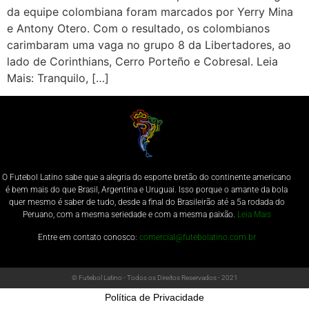
da equipe colombiana foram marcados por Yerry Mina
e Antony Otero. Com o resultado, os colombianos
carimbaram uma vaga no grupo 8 da Libertadores, ao
lado de Corinthians, Cerro Porteño e Cobresal. Leia
Mais: Tranquilo, […]
O Futebol Latino sabe que a alegria do esporte bretão do continente americano
é bem mais do que Brasil, Argentina e Uruguai. Isso porque o amante da bola
quer mesmo é saber de tudo, desde a final do Brasileirão até a 5a rodada do
Peruano, com a mesma seriedade e com a mesma paixão.
Leia Mais
Entre em contato conosco:
comercial@futebolatino.com.br
© Futebol Latino - Todos os Direitos Reservados - 2021
Política de Privacidade