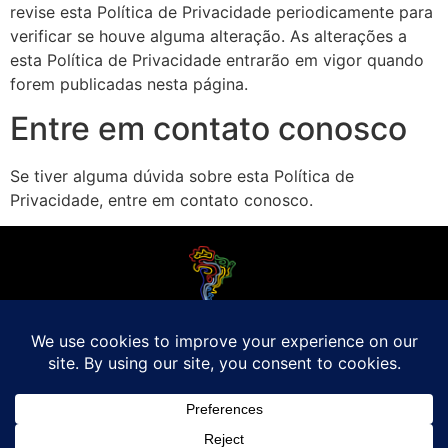
revise esta Política de Privacidade periodicamente para
verificar se houve alguma alteração. As alterações a
esta Política de Privacidade entrarão em vigor quando
forem publicadas nesta página.
Entre em contato conosco
Se tiver alguma dúvida sobre esta Política de
Privacidade, entre em contato conosco.
O Futebol Latino sabe que a alegria do esporte bretão do continente americano
é bem mais do que Brasil, Argentina e Uruguai. Isso porque o amante da bola
quer mesmo é saber de tudo, desde a final do Brasileirão até a 5a rodada do
Peruano, com a mesma seriedade e com a mesma paixão.
Leia Mais
Entre em contato conosco:
comercial@futebolatino.com.br