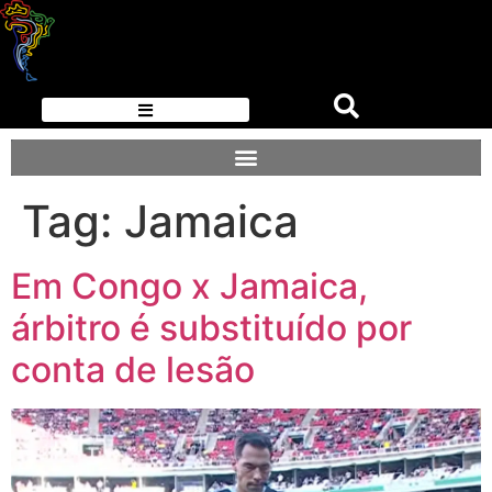
Tag:
Jamaica
Em Congo x Jamaica,
árbitro é substituído por
conta de lesão