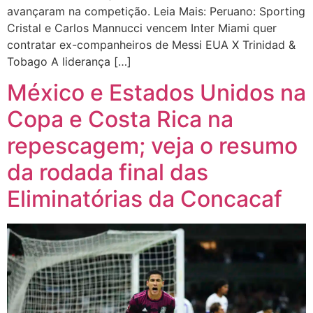
avançaram na competição. Leia Mais: Peruano: Sporting
Cristal e Carlos Mannucci vencem Inter Miami quer
contratar ex-companheiros de Messi EUA X Trinidad &
Tobago A liderança […]
México e Estados Unidos na
Copa e Costa Rica na
repescagem; veja o resumo
da rodada final das
Eliminatórias da Concacaf