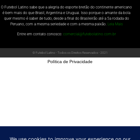
O Futebol Latino sabe que a alegria do esporte bretão do continente americano
é bem mais do que Brasil, Argentina e Uruguai. Isso porque o amante da bola
quer mesmo é saber de tudo, desde a final do Brasileirão até a 5a rodada do
Peruano, com a mesma seriedade e com a mesma paixão.
Leia Mais
Entre em contato conosco:
comercial@futebolatino.com.br
© Futebol Latino - Todos os Direitos Reservados - 2021
Política de Privacidade