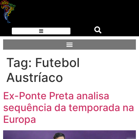
Tag:
Futebol
Austríaco
Ex-Ponte Preta analisa
sequência da temporada na
Europa