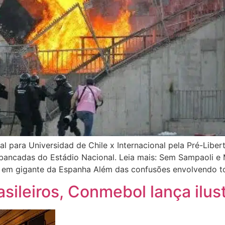
ial para Universidad de Chile x Internacional pela Pré-Li
ibancadas do Estádio Nacional. Leia mais: Sem Sampaoli e 
o em gigante da Espanha Além das confusões envolvendo t
ileiros, Conmebol lança ilus