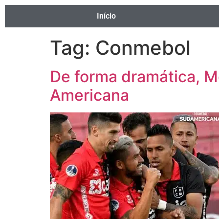
Início
Tag:
Conmebol
De forma dramática, Me
Americana