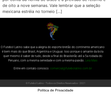
de oito a nove semanas. Vale lembrar que a seleção
mexicana estréia no torneio […]
O Futebol Latino sabe que a alegria do esporte bretão do continente americano
é bem mais do que Brasil, Argentina e Uruguai. Isso porque o amante da bola
quer mesmo é saber de tudo, desde a final do Brasileirão até a 5a rodada do
Peruano, com a mesma seriedade e com a mesma paixão.
Leia Mais
Entre em contato conosco:
comercial@futebolatino.com.br
© Futebol Latino - Todos os Direitos Reservados - 2021
Política de Privacidade