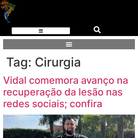
Tag:
Cirurgia
Vidal comemora avanço na
recuperação da lesão nas
redes sociais; confira