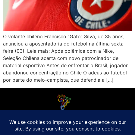
O volante chileno Francisco “Gato” Silva, de 35 anos,
anunciou a aposentadoria do futebol na última sexta-
feira (03). Leia mais: Após polêmica com a Nike,
Seleção Chilena acerta com novo patrocinador de
material esportivo Antes de enfrentar o Brasil, jogador
abandonou concentração no Chile O adeus ao futebol
por parte do meio-campista, que defendia a […]
O Futebol Latino sabe que a alegria do esporte bretão do continente americano
é bem mais do que Brasil, Argentina e Uruguai. Isso porque o amante da bola
quer mesmo é saber de tudo, desde a final do Brasileirão até a 5a rodada do