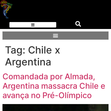
Tag:
Chile x
Argentina
Comandada por Almada,
Argentina massacra Chile e
avança no Pré-Olímpico