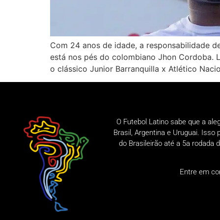
Com 24 anos de idade, a responsabilidade d
está nos pés do colombiano Jhon Cordoba. Lei
o clássico Junior Barranquilla x Atlético Naci
O Futebol Latino sabe que a ale
Brasil, Argentina e Uruguai. Iss
do Brasileirão até a 5a rodad
Entre em co