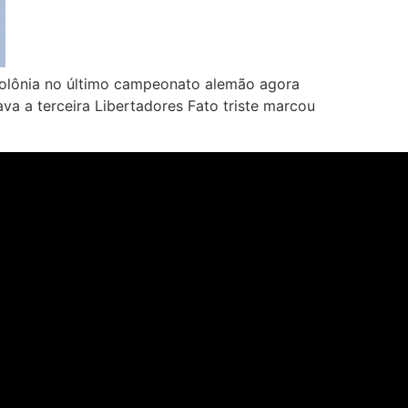
Colônia no último campeonato alemão agora
va a terceira Libertadores Fato triste marcou