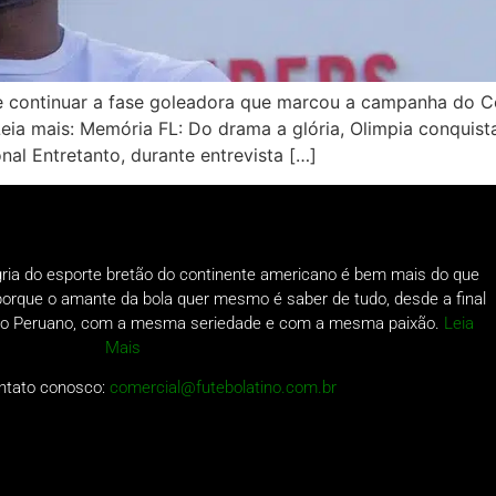
e continuar a fase goleadora que marcou a campanha do 
a mais: Memória FL: Do drama a glória, Olimpia conquista
onal Entretanto, durante entrevista […]
gria do esporte bretão do continente americano é bem mais do que
o porque o amante da bola quer mesmo é saber de tudo, desde a final
a do Peruano, com a mesma seriedade e com a mesma paixão.
Leia
Mais
ntato conosco:
comercial@futebolatino.com.br