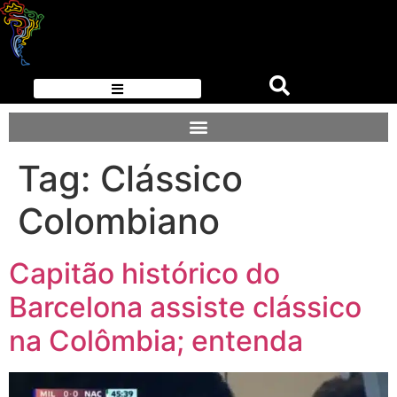
Tag:
Clássico
Colombiano
Capitão histórico do
Barcelona assiste clássico
na Colômbia; entenda