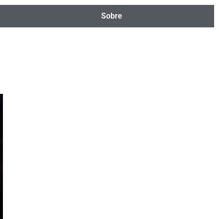
Sobre