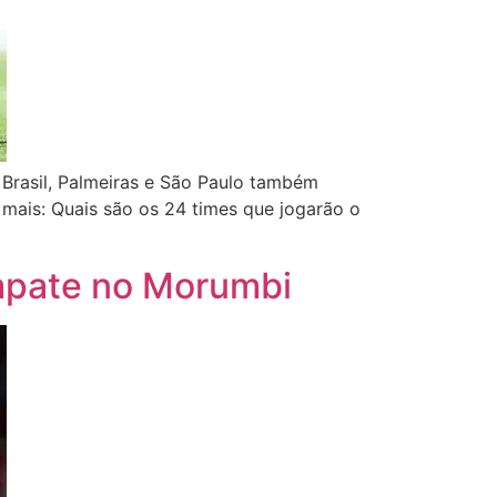
 Brasil, Palmeiras e São Paulo também
 mais: Quais são os 24 times que jogarão o
mpate no Morumbi