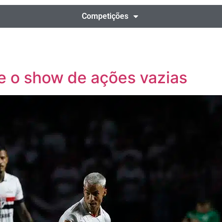
Competições
 e o show de ações vazias