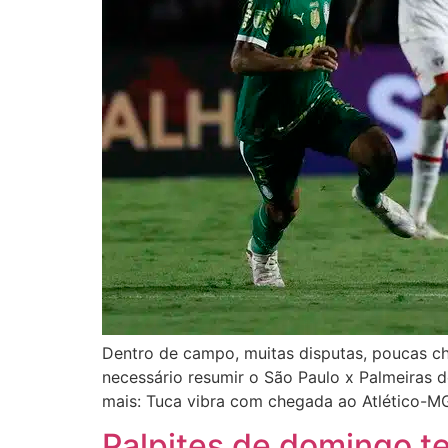
Dentro de campo, muitas disputas, poucas ch
necessário resumir o São Paulo x Palmeiras d
mais: Tuca vibra com chegada ao Atlético-MG:
Palpites de domingo te