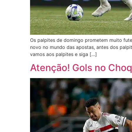
Os palpites de domingo prometem muito futeb
novo no mundo das apostas, antes dos palpit
vamos aos palpites e siga […]
Atenção! Gols no Choq