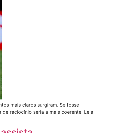
tos mais claros surgiram. Se fosse
de raciocínio seria a mais coerente. Leia
 assista