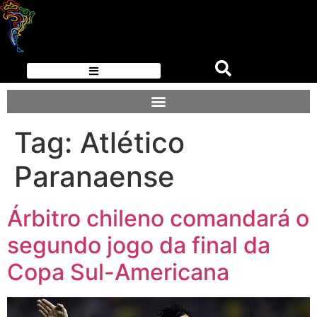
Tag:
Atlético
Paranaense
Árbitro chileno comandará o
segundo jogo da final da
Copa Sul-Americana