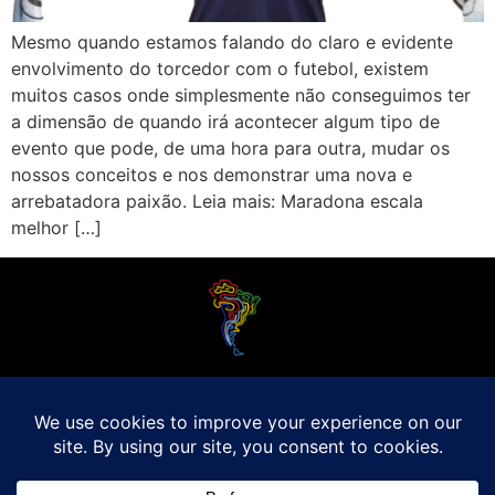
Mesmo quando estamos falando do claro e evidente
envolvimento do torcedor com o futebol, existem
muitos casos onde simplesmente não conseguimos ter
a dimensão de quando irá acontecer algum tipo de
evento que pode, de uma hora para outra, mudar os
nossos conceitos e nos demonstrar uma nova e
arrebatadora paixão. Leia mais: Maradona escala
melhor […]
O Futebol Latino sabe que a alegria do esporte bretão do continente americano
é bem mais do que Brasil, Argentina e Uruguai. Isso porque o amante da bola
quer mesmo é saber de tudo, desde a final do Brasileirão até a 5a rodada do
Peruano, com a mesma seriedade e com a mesma paixão.
Leia Mais
Entre em contato conosco:
comercial@futebolatino.com.br