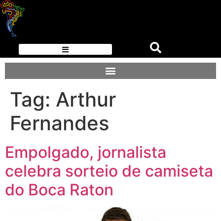
Tag:
Arthur
Fernandes
Empolgado, jornalista
celebra sorteio de camiseta
do Boca Raton