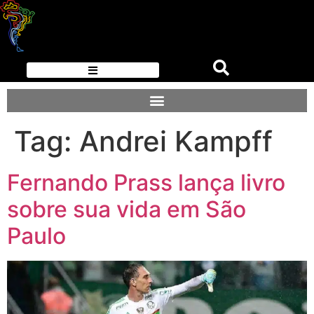
Tag:
Andrei Kampff
Fernando Prass lança livro
sobre sua vida em São
Paulo