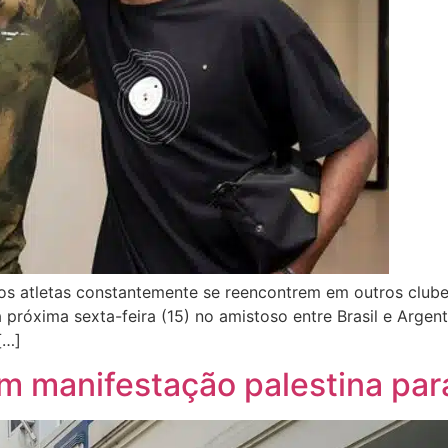
e os atletas constantemente se reencontrem em outros club
róxima sexta-feira (15) no amistoso entre Brasil e Argent
[…]
em manifestação palestina par