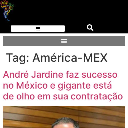
Tag:
América-MEX
André Jardine faz sucesso
no México e gigante está
de olho em sua contratação