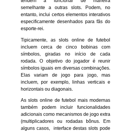
tendem a funcionar de maneira
semelhante a outras slots. Podem, no
entanto, inclui certos elementos interativos
especificamente desenhados para fãs do
esporte-rei.
Tipicamente, as slots online de futebol
incluem cerca de cinco bobinas com
símbolos, giradas no início de cada
rodada. O objetivo do jogador é reunir
símbolos iguais em diversas combinações.
Elas variam de jogo para jogo, mas
incluem, por exemplo, linhas verticais e
horizontais ou diagonais.
As slots online de futebol mais modernas
também podem incluir funcionalidades
adicionais como mecanismos de jogo extra
(multiplicadores ou rodadas bônus. Em
alguns casos, interface destas slots pode