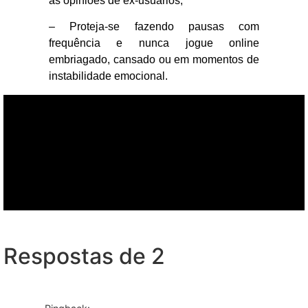
as opiniões de ex-usuários;
– Proteja-se fazendo pausas com
frequência e nunca jogue online
embriagado, cansado ou em momentos de
instabilidade emocional.
Respostas de 2