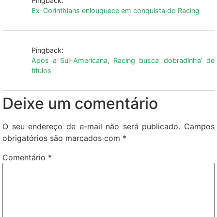
Pingback:
Ex-Corinthians enlouquece em conquista do Racing
Pingback:
Após a Sul-Americana, Racing busca 'dobradinha' de
títulos
Deixe um comentário
O seu endereço de e-mail não será publicado.
Campos
obrigatórios são marcados com
*
Comentário
*