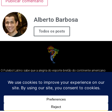
Alberto Barbosa
Todos os posts
O Futebol Latino sabe que a alegria do esporte bretão do continente americano
é bem mais do que Brasil, Argentina e Uruguai. Isso porque o amante da bola
quer mesmo é saber de tudo, desde a final do Brasileirão até a 5a rodada do
Peruano, com a mesma seriedade e com a mesma paixão.
Leia Mais
Entre em contato conosco:
comercial@futebolatino.com.br
© Futebol Latino - Todos os Direitos Reservados - 2021