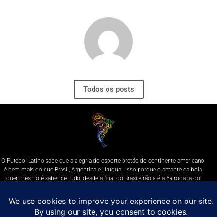
Todos os posts
O Futebol Latino sabe que a alegria do esporte bretão do continente americano
é bem mais do que Brasil, Argentina e Uruguai. Isso porque o amante da bola
quer mesmo é saber de tudo, desde a final do Brasileirão até a 5a rodada do
Peruano, com a mesma seriedade e com a mesma paixão.
Leia Mais
Entre em contato conosco:
comercial@futebolatino.com.br