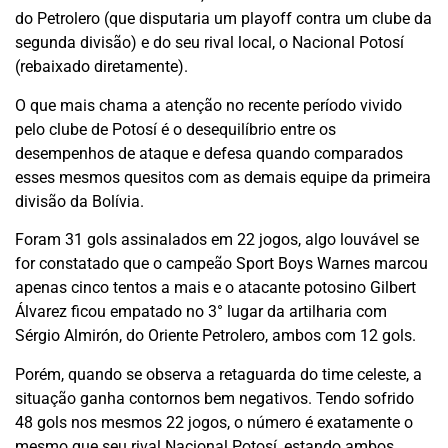
do Petrolero (que disputaria um playoff contra um clube da
segunda divisão) e do seu rival local, o Nacional Potosí
(rebaixado diretamente).
O que mais chama a atenção no recente período vivido
pelo clube de Potosí é o desequilíbrio entre os
desempenhos de ataque e defesa quando comparados
esses mesmos quesitos com as demais equipe da primeira
divisão da Bolívia.
Foram 31 gols assinalados em 22 jogos, algo louvável se
for constatado que o campeão Sport Boys Warnes marcou
apenas cinco tentos a mais e o atacante potosino Gilbert
Álvarez ficou empatado no 3° lugar da artilharia com
Sérgio Almirón, do Oriente Petrolero, ambos com 12 gols.
Porém, quando se observa a retaguarda do time celeste, a
situação ganha contornos bem negativos. Tendo sofrido
48 gols nos mesmos 22 jogos, o número é exatamente o
mesmo que seu rival Nacional Potosí, estando ambos