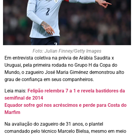
Foto: Julian Finney/Getty Images
Em entrevista coletiva na prévia de Arábia Saudita x
Uruguai, pela primeira rodada no Grupo H da Copa do
Mundo, o zagueiro José Maria Giménez demonstrou alto
grau de confiança em seus companheiros.
Leia mais:
Felipão relembra 7 a 1 e revela bastidores da
semifinal de 2014
Equador sofre gol nos acréscimos e perde para Costa do
Marfim
Na avaliação do zagueiro de 31 anos, o plantel
comandado pelo técnico Marcelo Bielsa, mesmo em meio