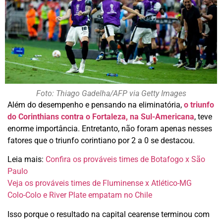
Foto: Thiago Gadelha/AFP via Getty Images
Além do desempenho e pensando na eliminatória,
o triunfo
do Corinthians contra o Fortaleza, na Sul-Americana
, teve
enorme importância. Entretanto, não foram apenas nesses
fatores que o triunfo corintiano por 2 a 0 se destacou.
Leia mais:
Confira os prováveis times de Botafogo x São
Paulo
Veja os prováveis times de Fluminense x Atlético-MG
Colo-Colo e River Plate empatam no Chile
Isso porque o resultado na capital cearense terminou com