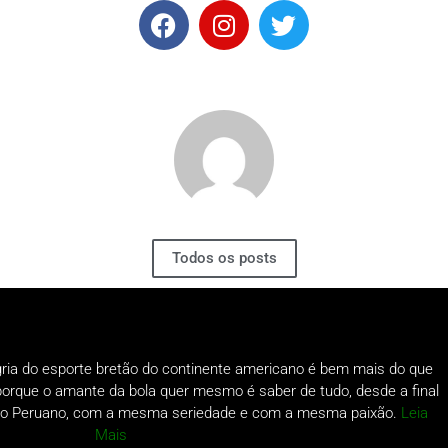
Todos os posts
gria do esporte bretão do continente americano é bem mais do que
o porque o amante da bola quer mesmo é saber de tudo, desde a final
a do Peruano, com a mesma seriedade e com a mesma paixão.
Leia
Mais