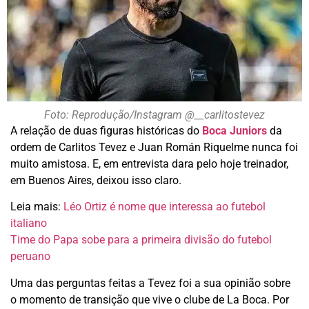
Foto: Reprodução/Instagram @__carlitostevez
A relação de duas figuras históricas do
Boca Juniors
da
ordem de Carlitos Tevez e Juan Román Riquelme nunca foi
muito amistosa. E, em entrevista dara pelo hoje treinador,
em Buenos Aires, deixou isso claro.
Leia mais:
Léo Ortiz é nome que interessa ao futebol
italiano
Time do Papa sobe para a primeira divisão do futebol
peruano
Uma das perguntas feitas a Tevez foi a sua opinião sobre
o momento de transição que vive o clube de La Boca. Por