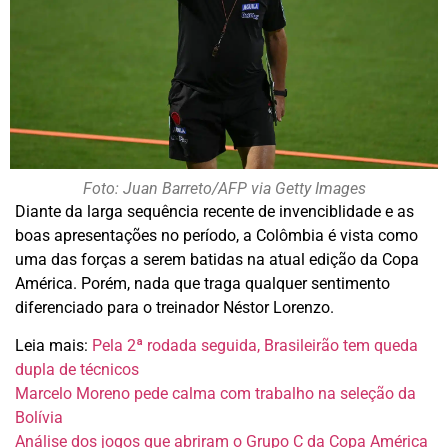
Foto: Juan Barreto/AFP via Getty Images
Diante da larga sequência recente de invenciblidade e as
boas apresentações no período, a Colômbia é vista como
uma das forças a serem batidas na atual edição da Copa
América. Porém, nada que traga qualquer sentimento
diferenciado para o treinador Néstor Lorenzo.
Leia mais:
Pela 2ª rodada seguida, Brasileirão tem queda
dupla de técnicos
Marcelo Moreno pede calma com trabalho na seleção da
Bolívia
Análise dos jogos que abriram o Grupo C da Copa América