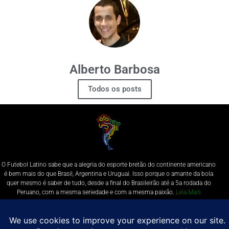
Alberto Barbosa
Todos os posts
O Futebol Latino sabe que a alegria do esporte bretão do continente americano
é bem mais do que Brasil, Argentina e Uruguai. Isso porque o amante da bola
quer mesmo é saber de tudo, desde a final do Brasileirão até a 5a rodada do
Peruano, com a mesma seriedade e com a mesma paixão.
Leia Mais
Entre em contato conosco:
comercial@futebolatino.com.br