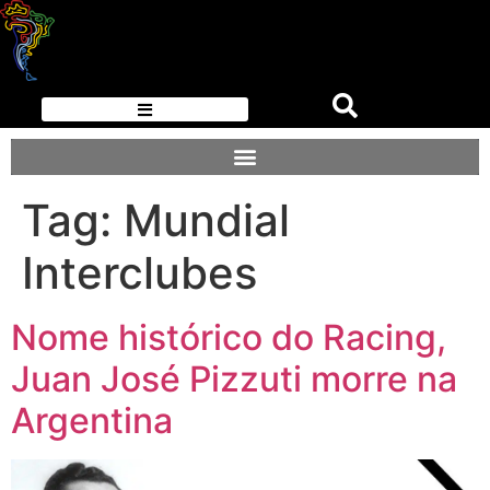
Tag:
Mundial
Interclubes
Nome histórico do Racing,
Juan José Pizzuti morre na
Argentina