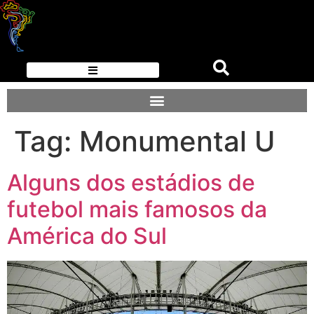
Tag:
Monumental U
Alguns dos estádios de
futebol mais famosos da
América do Sul