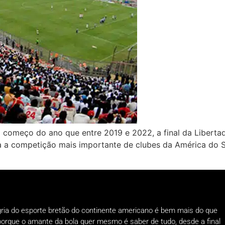
começo do ano que entre 2019 e 2022, a final da Libertado
a competição mais importante de clubes da América do Su
gria do esporte bretão do continente americano é bem mais do que
o porque o amante da bola quer mesmo é saber de tudo, desde a final