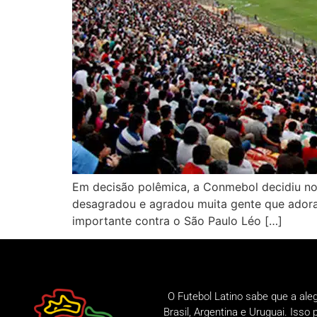
Em decisão polêmica, a Conmebol decidiu no 
desagradou e agradou muita gente que adora 
importante contra o São Paulo Léo […]
O Futebol Latino sabe que a ale
Brasil, Argentina e Uruguai. Iss