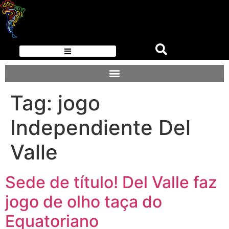
Tag:
jogo
Independiente Del
Valle
Sede de título! Del Valle faz
jogo de olho taça do
Equatoriano