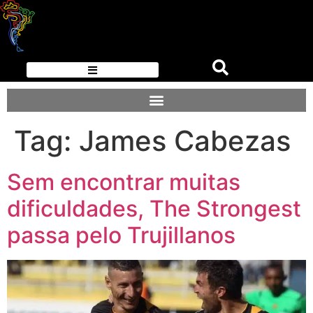
Tag:
James Cabezas
Sem encontrar muitas
dificuldades, The Strongest
passa pelo Trujillanos