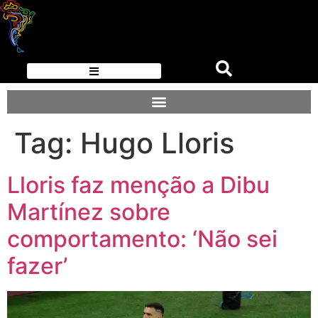
Tag:
Hugo Lloris
Lloris faz menção a Dibu
Martínez sobre
comportamento: ‘Não sei
fazer’