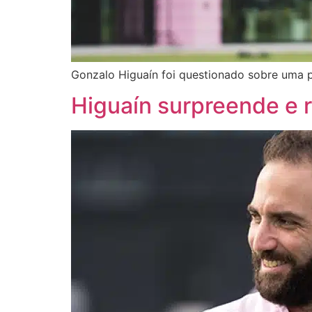
Gonzalo Higuaín foi questionado sobre uma p
Higuaín surpreende e r