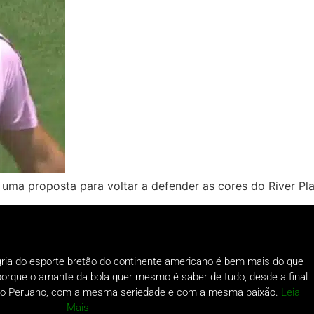
uma proposta para voltar a defender as cores do River Pl
gria do esporte bretão do continente americano é bem mais do que
o porque o amante da bola quer mesmo é saber de tudo, desde a final
a do Peruano, com a mesma seriedade e com a mesma paixão.
Leia
Mais