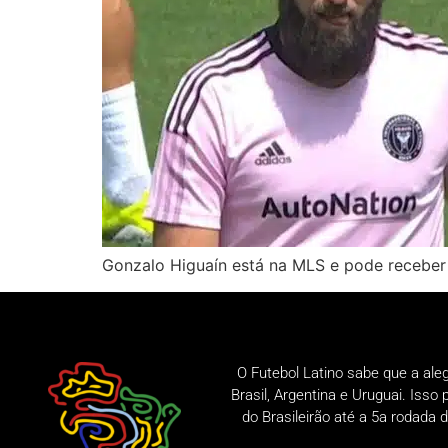
Gonzalo Higuaín está na MLS e pode receber 
O Futebol Latino sabe que a ale
Brasil, Argentina e Uruguai. Iss
do Brasileirão até a 5a rodad