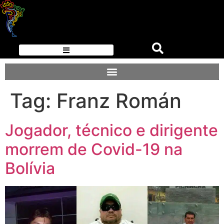
Tag:
Franz Román
Jogador, técnico e dirigente
morrem de Covid-19 na
Bolívia