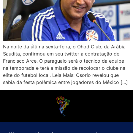
Na noite da última sexta-feira, o Ohod Club, da Arábia
Saudita, confirmou em seu twitter a contratação de
Francisco Arce. O paraguaio será o técnico da equipe
na temporada e terá a missão de recolocar o clube na
elite do futebol local. Leia Mais: Osorio revelou que
sabia da festa polêmica entre jogadores do México […]
O Futebol Latino sabe que a alegria do esporte bretão do continente americano
é bem mais do que Brasil, Argentina e Uruguai. Isso porque o amante da bola