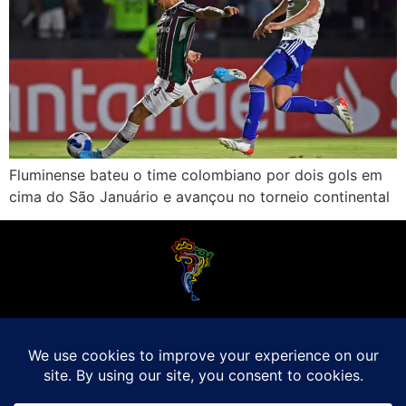
Fluminense bateu o time colombiano por dois gols em
cima do São Januário e avançou no torneio continental
O Futebol Latino sabe que a alegria do esporte bretão do continente americano
é bem mais do que Brasil, Argentina e Uruguai. Isso porque o amante da bola
quer mesmo é saber de tudo, desde a final do Brasileirão até a 5a rodada do
Peruano, com a mesma seriedade e com a mesma paixão.
Leia Mais
Entre em contato conosco:
comercial@futebolatino.com.br