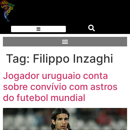
Tag:
Filippo Inzaghi
Jogador uruguaio conta
sobre convívio com astros
do futebol mundial