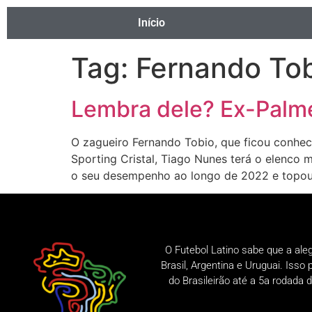
Início
Tag:
Fernando Tob
Lembra dele? Ex-Palme
O zagueiro Fernando Tobio, que ficou conhec
Sporting Cristal, Tiago Nunes terá o elenco
o seu desempenho ao longo de 2022 e topou
O Futebol Latino sabe que a ale
Brasil, Argentina e Uruguai. Iss
do Brasileirão até a 5a rodad