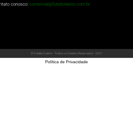
ntato conosco:
comercial@futebolatino.com.br
© Futebol Latino - Todos os Direitos Reservados - 2021
Política de Privacidade