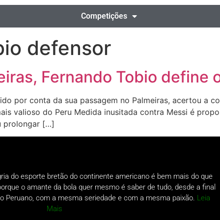
Competições
io defensor
iras, Fernando Tobio define o
ido por conta da sua passagem no Palmeiras, acertou a co
 mais valioso do Peru Medida inusitada contra Messi é pr
 prolongar […]
gria do esporte bretão do continente americano é bem mais do que
o porque o amante da bola quer mesmo é saber de tudo, desde a final
a do Peruano, com a mesma seriedade e com a mesma paixão.
Leia
Mais