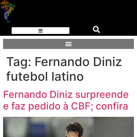
Tag:
Fernando Diniz
futebol latino
Fernando Diniz surpreende
e faz pedido à CBF; confira