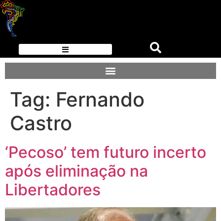
Tag:
Fernando
Castro
‘Pecoso’ tem futuro incerto
após eliminação na
Libertadores