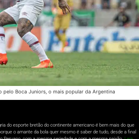
o pelo Boca Juniors, o mais popular da Argentina
gria do esporte bretão do continente americano é bem mais do que
o porque o amante da bola quer mesmo é saber de tudo, desde a final
a do Peruano, com a mesma seriedade e com a mesma paixão.
Leia