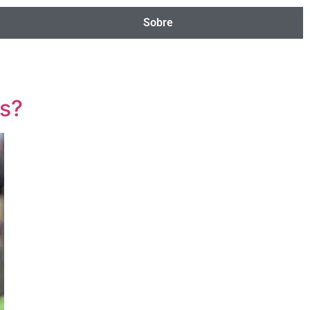
Sobre
rs?