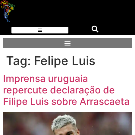
Tag:
Felipe Luis
Imprensa uruguaia
repercute declaração de
Filipe Luis sobre Arrascaeta