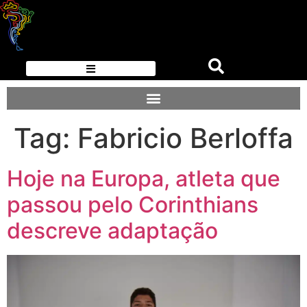
Tag:
Fabricio Berloffa
Hoje na Europa, atleta que
passou pelo Corinthians
descreve adaptação