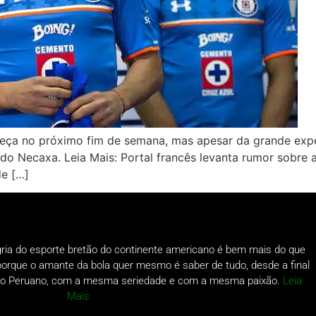
eça no próximo fim de semana, mas apesar da grande expec
do Necaxa. Leia Mais: Portal francês levanta rumor sobre 
e […]
gria do esporte bretão do continente americano é bem mais do que
o porque o amante da bola quer mesmo é saber de tudo, desde a final
a do Peruano, com a mesma seriedade e com a mesma paixão.
Leia
Mais