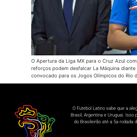
O Apertura da Liga MX para o Cruz Azul com
reforços podem desfalcar La Máquina diante 
convocado para os Jogos Olímpicos do Rio d
O Futebol Latino sabe que a ale
Brasil, Argentina e Uruguai. Iss
do Brasileirão até a 5a rodad