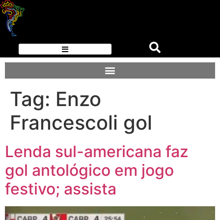
Tag:
Enzo
Francescoli gol
Lenda sul-americana faz
gol antológico em jogo
festivo; assista