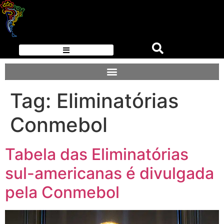
Tag:
Eliminatórias
Conmebol
Tabela das Eliminatórias
sul-americanas é divulgada
pela Conmebol