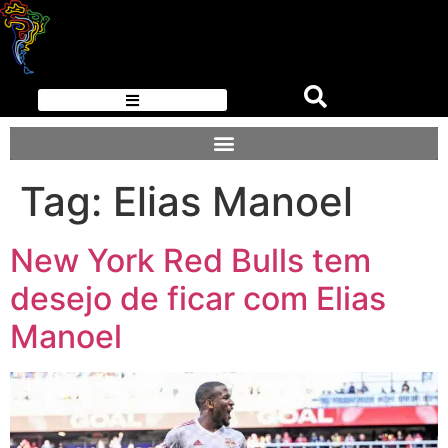
Tag:
Elias Manoel
New York Red Bulls tem
desejo de ficar com Elias
Manoel