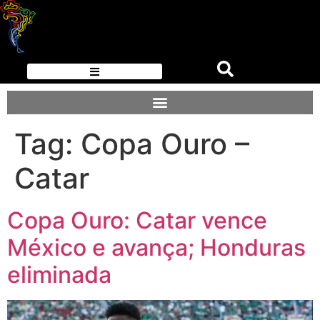
Tag:
Copa Ouro –
Catar
Copa Ouro: Catar vence
México e avança; Honduras
eliminada