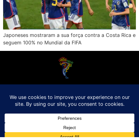
Japoneses mostraram a sua força contra a Costa Rica e
seguem 100% no Mundial da FIFA
O Futebol Latino sabe que a alegria do esporte bretão do continente americano
é bem mais do que Brasil, Argentina e Uruguai. Isso porque o amante da bola
quer mesmo é saber de tudo, desde a final do Brasileirão até a 5a rodada do
Peruano, com a mesma seriedade e com a mesma paixão.
Leia Mais
Entre em contato conosco:
comercial@futebolatino.com.br
© Futebol Latino - Todos os Direitos Reservados - 2021