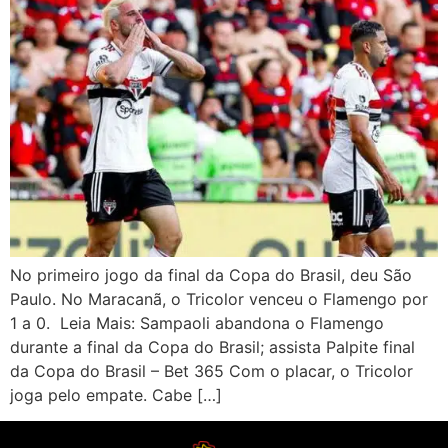
No primeiro jogo da final da Copa do Brasil, deu São
Paulo. No Maracanã, o Tricolor venceu o Flamengo por
1 a 0. Leia Mais: Sampaoli abandona o Flamengo
durante a final da Copa do Brasil; assista Palpite final
da Copa do Brasil – Bet 365 Com o placar, o Tricolor
joga pelo empate. Cabe […]