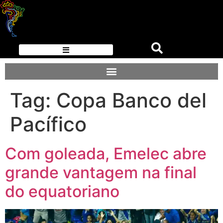
Tag:
Copa Banco del
Pacífico
Com goleada, Emelec abre
grande vantagem na final
do equatoriano